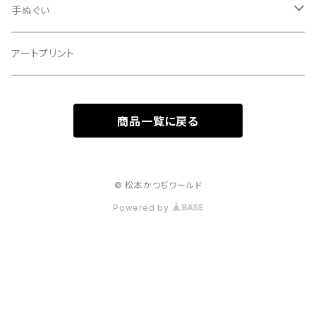
手ぬぐい
マクス
アートプリント
商品一覧に戻る
© 松本かつぢワールド
Powered by