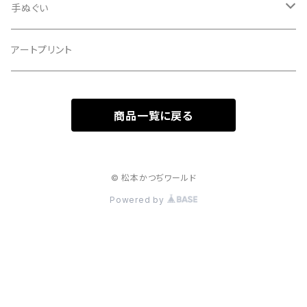
手ぬぐい
マクス
アートプリント
商品一覧に戻る
© 松本かつぢワールド
Powered by