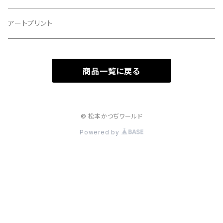
マクス
アートプリント
商品一覧に戻る
© 松本かつぢワールド
Powered by